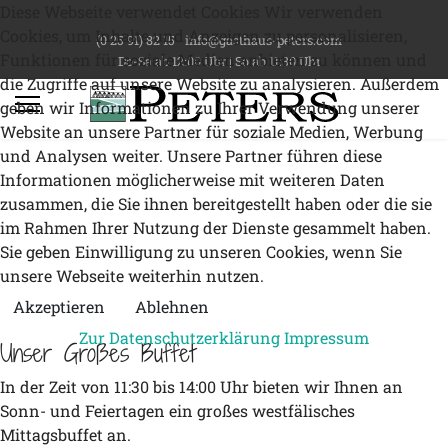
Diese Webseite verwendet Cookies Wir verwenden
Cookies, um Inhalte und Anzeigen zu personalisieren,
(0 25 91) 82 15
info@gasthaus-peters.com
Funktionen für soziale Medien anbieten zu können und
Do-Sa ab 12:00 Uhr | So ab 11:30 Uhr
die Zugriffe auf unsere Website zu analysieren. Außerdem
geben wir Informationen zu Ihrer Verwendung unserer
Website an unsere Partner für soziale Medien, Werbung
und Analysen weiter. Unsere Partner führen diese
Informationen möglicherweise mit weiteren Daten
zusammen, die Sie ihnen bereitgestellt haben oder die sie
im Rahmen Ihrer Nutzung der Dienste gesammelt haben.
Sie geben Einwilligung zu unseren Cookies, wenn Sie
unsere Webseite weiterhin nutzen.
Akzeptieren
Ablehnen
Zur Datenschutzerklärung
Impressum
Unser Großes Buffet
In der Zeit von 11:30 bis 14:00 Uhr bieten wir Ihnen an
Sonn- und Feiertagen ein großes westfälisches
Mittagsbuffet an.