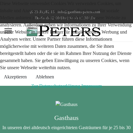
Diese Webseite verwendet Cookies Wir verwenden Cookies, um
Inhalte und Anzeigen zu personalisieren, Funktionen für soziale
(0 25 91) 82 15
info@gasthaus-peters.com
Medien anbieten zu können und die Zugriffe auf unsere Website zu
Do-Sa ab 12:00 Uhr | So ab 11:30 Uhr
analysieren. Außerdem geben wir Informationen zu Ihrer Verwendung
unserer Website an unsere Partner für soziale Medien, Werbung und
Analysen weiter. Unsere Partner führen diese Informationen
möglicherweise mit weiteren Daten zusammen, die Sie ihnen
bereitgestellt haben oder die sie im Rahmen Ihrer Nutzung der Dienste
gesammelt haben. Sie geben Einwilligung zu unseren Cookies, wenn
Sie unsere Webseite weiterhin nutzen.
Akzeptieren
Ablehnen
Zur Datenschutzerklärung
Impressum
Gasthaus
In unseren drei altdeutsch eingerichteten Gasträumen für je 25 bis 30