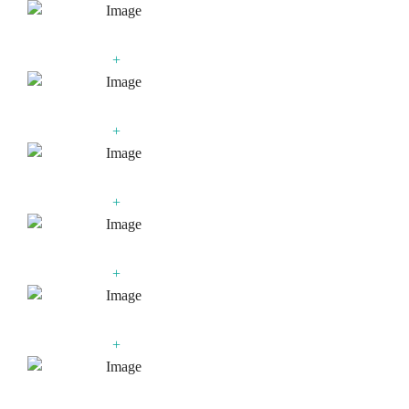
+
+
+
+
+